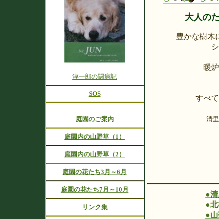
大人の
豊かな樹木
シ
暖炉
淳一郎の闘病記
SOS
すべて
庭園のご案内
清里
庭園内の山野草（1
）
庭園内の山野草（2）
庭園の花たち3月～6月
庭園の花たち7月～10月
●
●
北
リンク集
●
山