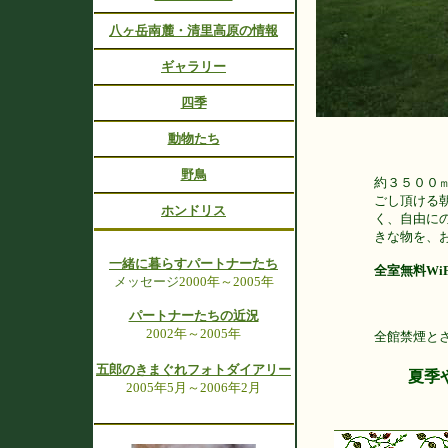
八ヶ岳南麓・清里高原の情報
ギャラリー
四季
動物たち
野鳥
約３５００
ごし頂ける
ホンドリス
く、自由に
きな物を、
一緒に暮らすパートナーたち
全室無料Wi
メッセージ
2000年～2005年
パートナーたちの近況
2002年～2005年
全館禁煙と
五郎のきまぐれフォトダイアリー
夏季
2005年5月～2006年2月