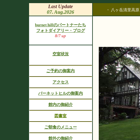
Last Update
・ 八ヶ岳清里高
07. Aug.2026
burnet hillのパートナーたち
フォトダイアリー・ブログ
8/7 up
空室状況
ご予約の御案内
アクセス
バーネットヒルの御案内
館内の御紹介
図書室
ご朝食のメニュー
館外の御紹介